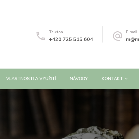
Telefon
E-mail
+420 725 515 604
m@ma
VLASTNOSTI A VYUŽITÍ
NÁVODY
KONTAKT