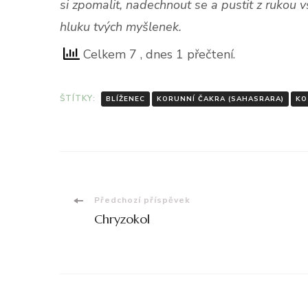
si zpomalit, nadechnout se a pustit z rukou vše
hluku tvých myšlenek.
Celkem 7
, dnes 1 přečtení.
ŠTÍTKY:
BLÍŽENEC
KORUNNÍ ČAKRA (SAHASRARA)
KO
Navigace
Předchozí příspěvek
Chryzokol
příspěvku