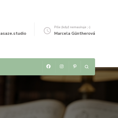
Píše (když nemasíruje ;-)
saze.studio
Marcela Güntherová