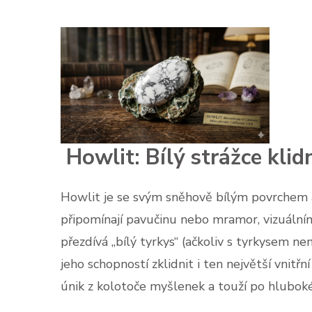
Howlit: Bílý strážce kli
Howlit je se svým sněhově bílým povrchem a
připomínají pavučinu nebo mramor, vizuálním
přezdívá „bílý tyrkys“ (ačkoliv s tyrkysem nem
jeho schopností zklidnit i ten největší vnitřní
únik z kolotoče myšlenek a touží po hluboké