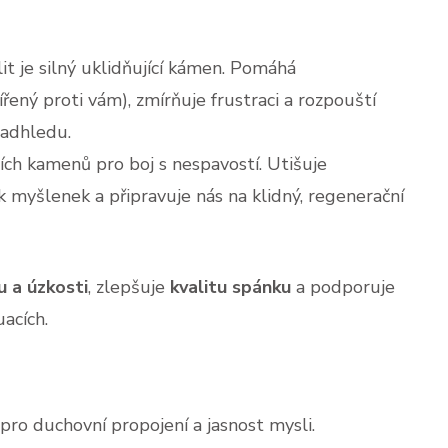
t je silný uklidňující kámen. Pomáhá
ířený proti vám), zmírňuje frustraci a rozpouští
nadhledu.
ích kamenů pro boj s nespavostí. Utišuje
 myšlenek a připravuje nás na klidný, regenerační
u a úzkosti
, zlepšuje
kvalitu spánku
a podporuje
acích.
 pro duchovní propojení a jasnost mysli.