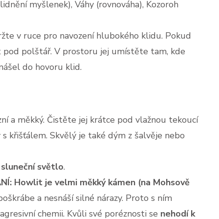
klidnění myšlenek), Váhy (rovnováha), Kozoroh
držte v ruce pro navození hlubokého klidu. Pokud
t pod polštář. V prostoru jej umístěte tam, kde
nášel do hovoru klid.
í a měkký. Čistěte jej krátce pod vlažnou tekoucí
 s křišťálem. Skvělý je také dým z šalvěje nebo
sluneční světlo
.
: Howlit je velmi měkký kámen (na Mohsově
oškrábe a nesnáší silné nárazy. Proto s ním
agresivní chemii. Kvůli své poréznosti se
nehodí k