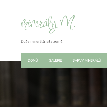
minerály M.
Duše minerálů, síla země.
DOMŮ
GALERIE
BARVY MINERÁLŮ