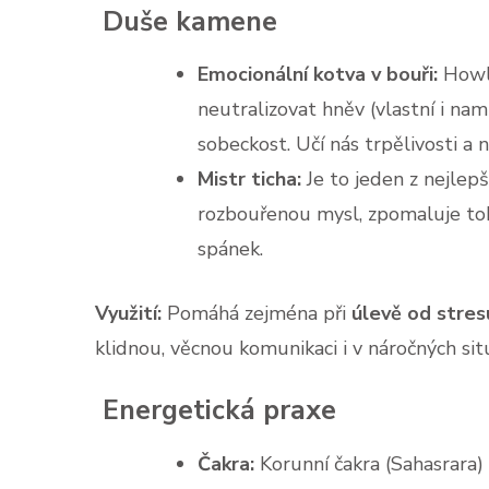
Duše kamene
Emocionální kotva v bouři:
Howli
neutralizovat hněv (vlastní i nam
sobeckost. Učí nás trpělivosti a 
Mistr ticha:
Je to jeden z nejlepš
rozbouřenou mysl, zpomaluje tok
spánek.
Využití:
Pomáhá zejména při
úlevě od stres
klidnou, věcnou komunikaci i v náročných situ
Energetická praxe
Čakra:
Korunní čakra (
S
aha
sr
a
r
a
)