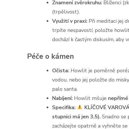
Znamení zvěrokruhu:
Blíženci (z
(trpělivost).
Využití v praxi:
Při meditaci jej 
trpíte nespavostí, položte howli
dochází k častým diskusím, aby v
Péče o kámen
Očista:
Howlit je poměrně porézn
vodou, nebo jej položte do misky
palo santa.
Nabíjení:
Howlit miluje
nepřímé 
Specifika:
KLÍČOVÉ VAROVÁNÍ
stupnici má jen 3.5).
Snadno se p
zacházejte opatrně a vyhněte se 