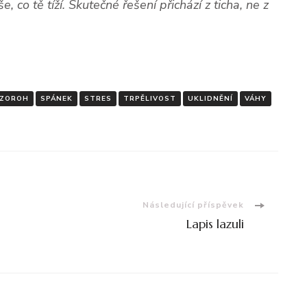
, co tě tíží. Skutečné řešení přichází z ticha, ne z
ZOROH
SPÁNEK
STRES
TRPĚLIVOST
UKLIDNĚNÍ
VÁHY
Následující příspěvek
Lapis lazuli