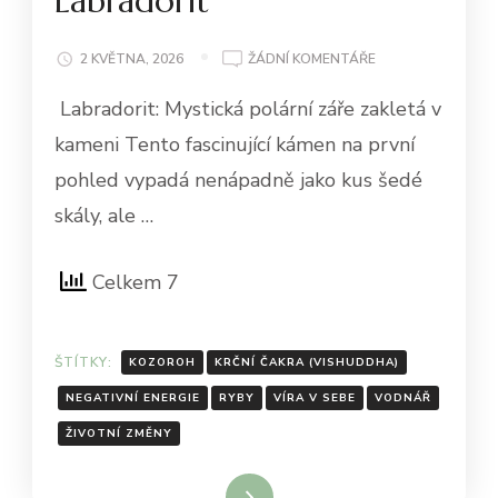
Labradorit
U
2 KVĚTNA, 2026
ŽÁDNÍ KOMENTÁŘE
LABRADORIT
Labradorit: Mystická polární záře zakletá v
kameni Tento fascinující kámen na první
pohled vypadá nenápadně jako kus šedé
skály, ale …
Celkem 7
ŠTÍTKY:
KOZOROH
KRČNÍ ČAKRA (VISHUDDHA)
NEGATIVNÍ ENERGIE
RYBY
VÍRA V SEBE
VODNÁŘ
ŽIVOTNÍ ZMĚNY
Číst celé