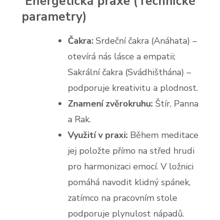
Energetická praxe (Technické
parametry)
Čakra:
Srdeční čakra (Anáhata) –
otevírá nás lásce a empatii;
Sakrální čakra (Svádhišthána) –
podporuje kreativitu a plodnost.
Znamení zvěrokruhu:
Štír, Panna
a Rak.
Využití v praxi:
Během meditace
jej položte přímo na střed hrudi
pro harmonizaci emocí. V ložnici
pomáhá navodit klidný spánek,
zatímco na pracovním stole
podporuje plynulost nápadů.