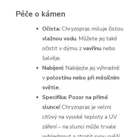
Péče o kámen
Očista:
Chryzopras miluje čistou
vlažnou vodu
. Můžete jej také
očistit v dýmu z
vavřínu
nebo
šalvěje.
Nabíjení:
Nabíjejte jej výhradně
v
polostínu nebo při měsíčním
světle
.
Specifika:
Pozor na přímé
slunce!
Chryzopras je velmi
citlivý na vysoké teploty a UV
záření – na slunci může trvale
vyblednout a ztratit svou svěží