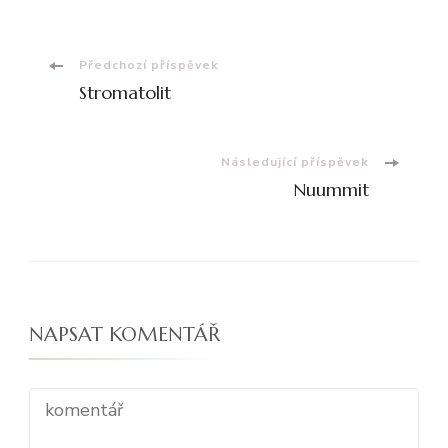
Navigace
Předchozí příspěvek
Stromatolit
příspěvku
Následující příspěvek
Nuummit
NAPSAT KOMENTÁŘ