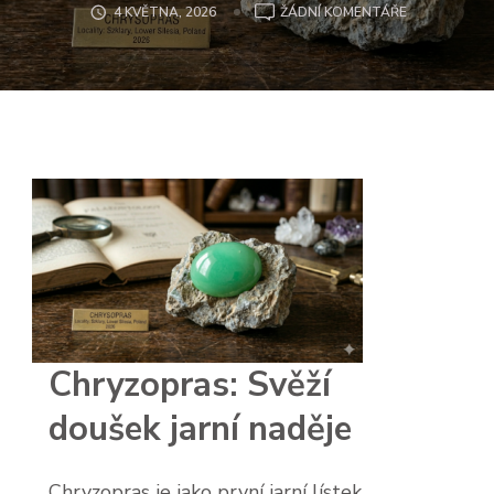
U
4 KVĚTNA, 2026
ŽÁDNÍ KOMENTÁŘE
CHRYZOPRA
Chryzopras: Svěží
doušek jarní naděje
Chryzopras je jako první jarní lístek