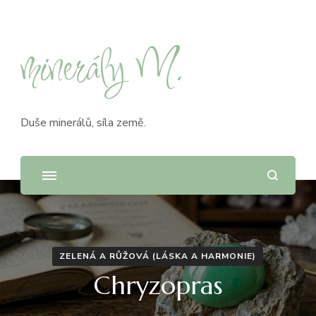
minerály M.
Duše minerálů, síla země.
ZELENÁ A RŮŽOVÁ (LÁSKA A HARMONIE)
Chryzopras