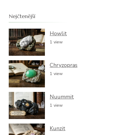
Nejčtenější
Howlit
1 view
Chryzopras
1 view
Nuummit
1 view
Kunzit