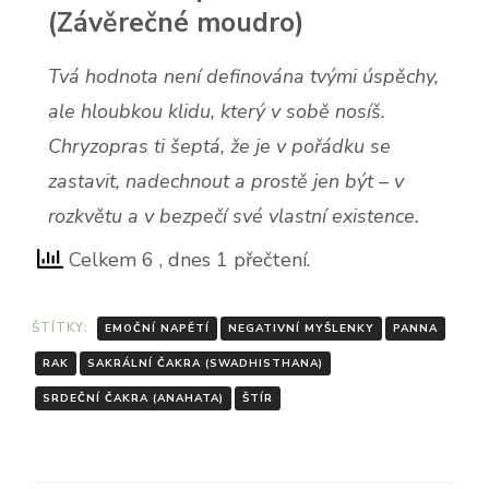
(Závěrečné moudro)
Tvá hodnota není definována tvými úspěchy,
ale hloubkou klidu, který v sobě nosíš.
Chryzopras ti šeptá, že je v pořádku se
zastavit, nadechnout a prostě jen být – v
rozkvětu a v bezpečí své vlastní existence.
Celkem 6
, dnes 1 přečtení.
ŠTÍTKY:
EMOČNÍ NAPĚTÍ
NEGATIVNÍ MYŠLENKY
PANNA
RAK
SAKRÁLNÍ ČAKRA (SWADHISTHANA)
SRDEČNÍ ČAKRA (ANAHATA)
ŠTÍR