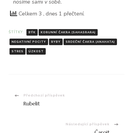
nosíme sami v sobě.
Celkem 3
, dnes 1 přečtení.
ŠTÍTKY:
BÝK
KORUNNÍ ČAKRA (SAHASRARA)
NEGATIVNÍ POCITY
RYBY
SRDEČNÍ ČAKRA (ANAHATA)
STRES
ÚZKOST
Navigace
Předchozí příspěvek
Rubelit
příspěvku
Následující příspěvek
Čaroit