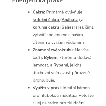
Energetická praxe
Čakra:
Primárně ovlivňuje
srdeční čakru (Anáhata)
a
korunní čakru (Sahasrára)
, čímž
vytváří spojení mezi naším
cítěním a vyšším vědomím.
Znamení zvěrokruhu:
Nejvíce
ladí s
Býkem
, kterému dodává
jemnost, a
Rybami
, jejichž
duchovní vnímavost přirozeně
prohlubuje.
Využití v praxi:
Ideální kámen
pro hlubokou meditaci. Položte
si jej na srdce pro zklidnění