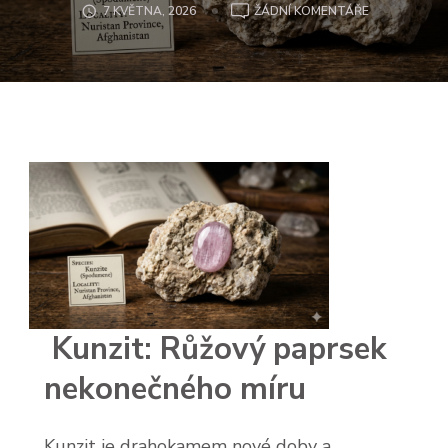
U
7 KVĚTNA, 2026
ŽÁDNÍ KOMENTÁŘE
KUNZIT
Kunzit: Růžový paprsek
nekonečného míru
Kunzit je drahokamem nové doby a