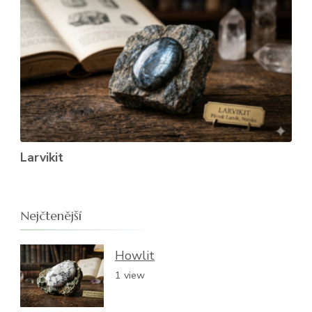
Larvikit
Nejčtenější
Howlit
1 view