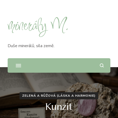
minerály M.
Duše minerálů, síla země.
ZELENÁ A RŮŽOVÁ (LÁSKA A HARMONIE)
Kunzit