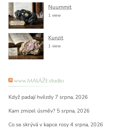
Nuummit
1 view
Kunzit
1 view
www.MASÁŽE.studio
Když padají hvězdy
7 srpna, 2026
Kam zmizel úsměv?
5 srpna, 2026
Co se skrývá v kapce rosy
4 srpna, 2026